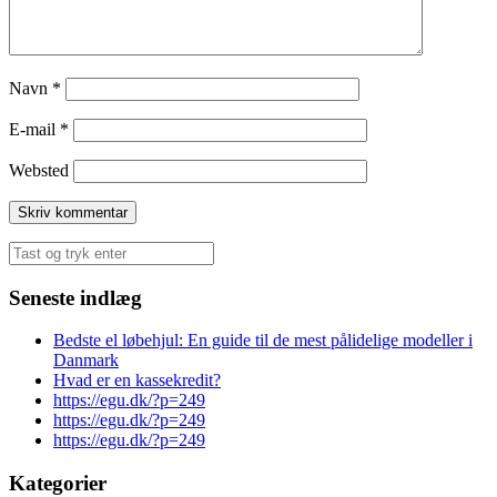
Navn
*
E-mail
*
Websted
Søg
efter:
Seneste indlæg
Bedste el løbehjul: En guide til de mest pålidelige modeller i
Danmark
Hvad er en kassekredit?
https://egu.dk/?p=249
https://egu.dk/?p=249
https://egu.dk/?p=249
Kategorier