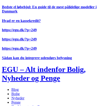
Videre
Bedste el løbehjul: En guide til de mest pålidelige modeller i
til
Danmark
indhold
Hvad er en kassekredit?
https://egu.dk/?p=249
https://egu.dk/?p=249
https://egu.dk/?p=249
Sådan kan du integrere udendørs belysning
EGU – Alt indenfor Bolig,
Nyheder og Penge
Blog
Bolig
Nyheder
Penge