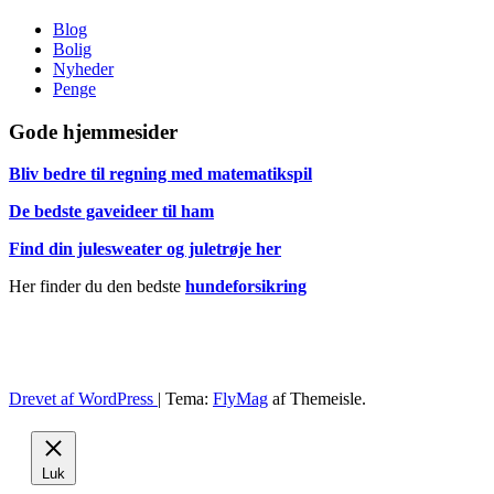
Blog
Bolig
Nyheder
Penge
Gode hjemmesider
Bliv bedre til regning med matematikspil
De bedste gaveideer til ham
Find din julesweater og juletrøje her
Her finder du den bedste
hundeforsikring
Drevet af WordPress
|
Tema:
FlyMag
af Themeisle.
Luk