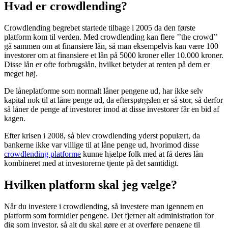
Hvad er crowdlending?
Crowdlending begrebet startede tilbage i 2005 da den første
platform kom til verden. Med crowdlending kan flere ’’the crowd’’
gå sammen om at finansiere lån, så man eksempelvis kan være 100
investorer om at finansiere et lån på 5000 kroner eller 10.000 kroner.
Disse lån er ofte forbrugslån, hvilket betyder at renten på dem er
meget høj.
De låneplatforme som normalt låner pengene ud, har ikke selv
kapital nok til at låne penge ud, da efterspørgslen er så stor, så derfor
så låner de penge af investorer imod at disse investorer får en bid af
kagen.
Efter krisen i 2008, så blev crowdlending yderst populært, da
bankerne ikke var villige til at låne penge ud, hvorimod disse
crowdlending platforme
kunne hjælpe folk med at få deres lån
kombineret med at investorerne tjente på det samtidigt.
Hvilken platform skal jeg vælge?
Når du investere i crowdlending, så investere man igennem en
platform som formidler pengene. Det fjerner alt administration for
dig som investor, så alt du skal gøre er at overføre pengene til