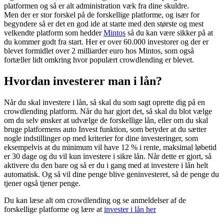
platformen og så er alt administration væk fra dine skuldre.
Men der er stor forskel på de forskellige platforme, og især for
begyndere så er det en god ide at starte med den største og mest
velkendte platform som hedder
Mintos
så du kan være sikker på at
du kommer godt fra start. Her er over 60.000 investorer og der er
blevet formidlet over 2 milliarder euro hos Mintos, som også
fortæller lidt omkring hvor populært crowdlending er blevet.
Hvordan investerer man i lån?
Når du skal investere i lån, så skal du som sagt oprette dig på en
crowdlending platform. Når du har gjort det, så skal du blot vælge
om du selv ønsker at udvælge de forskellige lån, eller om du skal
bruge platformens auto Invest funktion, som betyder at du sætter
nogle indstillinger op med kriterier for dine investeringer, som
eksempelvis at du minimum vil have 12 % i rente, maksimal løbetid
er 30 dage og du vil kun investere i sikre lån. Når dette er gjort, så
aktivere du den bare og så er du i gang med at investere i lån helt
automatisk. Og så vil dine penge blive geninvesteret, så de penge du
tjener også tjener penge.
Du kan læse alt om crowdlending og se anmeldelser af de
forskellige platforme og lære at
invester i lån her