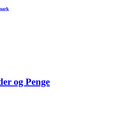
nmark
der og Penge