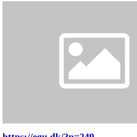
https://egu.dk/?p=249