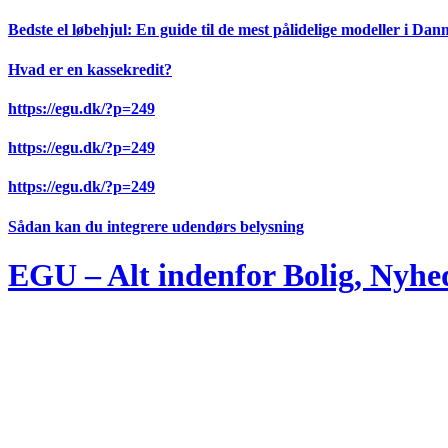
Videre
Bedste el løbehjul: En guide til de mest pålidelige modeller i Da
til
indhold
Hvad er en kassekredit?
https://egu.dk/?p=249
https://egu.dk/?p=249
https://egu.dk/?p=249
Sådan kan du integrere udendørs belysning
EGU – Alt indenfor Bolig, Nyhe